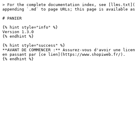
> For the complete documentation index, see [llms.txt](
appending `.md` to page URLs; this page is available as
# PANIER

{% hint style="info" %}

Version 1.3.0

{% endhint %}

{% hint style="success" %}

**AVANT DE COMMENCER :** Assurez-vous d'avoir une licen
en passant par [ce lien](https://www.shopiweb.fr/).
