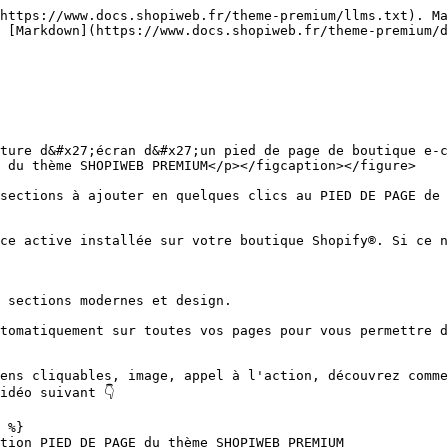
https://www.docs.shopiweb.fr/theme-premium/llms.txt). Ma
 [Markdown](https://www.docs.shopiweb.fr/theme-premium/d
ture d&#x27;écran d&#x27;un pied de page de boutique e-c
 du thème SHOPIWEB PREMIUM</p></figcaption></figure>

sections à ajouter en quelques clics au PIED DE PAGE de 
ce active installée sur votre boutique Shopify®. Si ce n
 sections modernes et design.

tomatiquement sur toutes vos pages pour vous permettre d
ens cliquables, image, appel à l'action, découvrez comme
déo suivant 👇

 %}

tion PIED DE PAGE du thème SHOPIWEB PREMIUM
