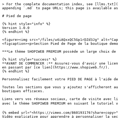
> For the complete documentation index, see [llms.txt](
appending `.md` to page URLs; this page is available as
# Pied de page

{% hint style="info" %}

Version 1.0.0

{% endhint %}

<figure><img src="/files/u4iAQxxQC5Gp1rDZd3Jg" alt="Cap
<figcaption><p>Section Pied de Page de la boutique demo
***Le thème SHOPIWEB PREMIUM possède un large choix de 
{% hint style="success" %}

**AVANT DE COMMENCER :** Assurez-vous d'avoir une licen
en passant par [ce lien](https://www.shopiweb.fr/).

{% endhint %}

Personnalisez facilement votre PIED DE PAGE à l'aide de
Toutes les sections que vous y ajoutez s'afficheront au
boutiques efficaces.

Liens vers vos réseaux sociaux, carte de visite avec li
avec le thème SHOPIWEB PREMIUM en suivant le tutoriel vi
{% embed url="<https://vimeo.com/860193176?share=copy>"
Vidéo explicative pour apprendre à personnaliser la sec